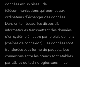
données est un réseau de
télécommunications qui permet aux
ordinateurs d'échanger des données.
Dans un tel réseau, les dispositifs
informatiques transmettent des données
d'un système à l'autre par le biais de liens
(chaînes de connexion). Les données sont
transférées sous forme de paquets. Les
connexions entre les nœuds sont établies
par câbles ou technologies sans fil. Le
réseau informatique le plus connu est
l'Internet.
L'équipe de réseautage du Centre de
services TI peut concevoir, créer et gérer
votre réseau (LAN ou WAN) et sécuriser
l'environnement avec un pare-feu et un